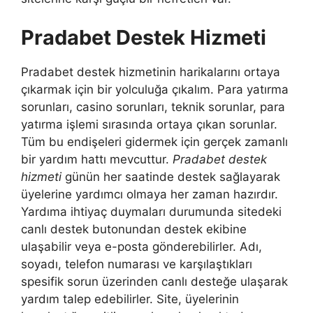
Pradabet Destek Hizmeti
Pradabet destek hizmetinin harikalarını ortaya
çıkarmak için bir yolculuğa çıkalım. Para yatırma
sorunları, casino sorunları, teknik sorunlar, para
yatırma işlemi sırasında ortaya çıkan sorunlar.
Tüm bu endişeleri gidermek için gerçek zamanlı
bir yardım hattı mevcuttur.
Pradabet destek
hizmeti
günün her saatinde destek sağlayarak
üyelerine yardımcı olmaya her zaman hazırdır.
Yardıma ihtiyaç duymaları durumunda sitedeki
canlı destek butonundan destek ekibine
ulaşabilir veya e-posta gönderebilirler. Adı,
soyadı, telefon numarası ve karşılaştıkları
spesifik sorun üzerinden canlı desteğe ulaşarak
yardım talep edebilirler. Site, üyelerinin