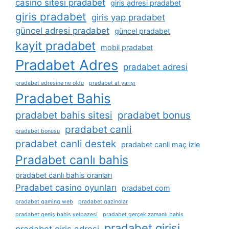
casino sitesi pradabet
giris adresi pradabet
giris pradabet
giris yap pradabet
güncel adresi pradabet
güncel pradabet
kayit pradabet
mobil pradabet
Pradabet Adres
pradabet adresi
pradabet adresine ne oldu
pradabet at yarışı
Pradabet Bahis
pradabet bahis sitesi
pradabet bonus
pradabet canli
pradabet bonusu
pradabet canli destek
pradabet canli maç izle
Pradabet canlı bahis
pradabet canlı bahis oranları
Pradabet casino oyunları
pradabet com
pradabet gaming web
pradabet gazinolar
pradabet geniş bahis yelpazesi
pradabet gerçek zamanlı bahis
pradabet girisi
pradabet giris adresi