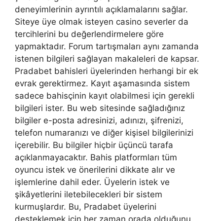
deneyimlerinin ayrıntılı açıklamalarını sağlar.
Siteye üye olmak isteyen casino severler da
tercihlerini bu değerlendirmelere göre
yapmaktadır. Forum tartışmaları aynı zamanda
istenen bilgileri sağlayan makaleleri de kapsar.
Pradabet bahisleri üyelerinden herhangi bir ek
evrak gerektirmez. Kayıt aşamasında sistem
sadece bahisçinin kayıt olabilmesi için gerekli
bilgileri ister. Bu web sitesinde sağladığınız
bilgiler e-posta adresinizi, adınızı, şifrenizi,
telefon numaranızı ve diğer kişisel bilgilerinizi
içerebilir. Bu bilgiler hiçbir üçüncü tarafa
açıklanmayacaktır. Bahis platformları tüm
oyuncu istek ve önerilerini dikkate alır ve
işlemlerine dahil eder. Üyelerin istek ve
şikâyetlerini iletebilecekleri bir sistem
kurmuşlardır. Bu, Pradabet üyelerini
desteklemek için her zaman orada olduğunu