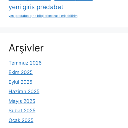
yeni giris pradabet
yeni pradabet giriş bilgilerime nasıl erişebilirim
Arşivler
Temmuz 2026
Ekim 2025
Eylül 2025
Haziran 2025
Mayıs 2025
Şubat 2025
Ocak 2025