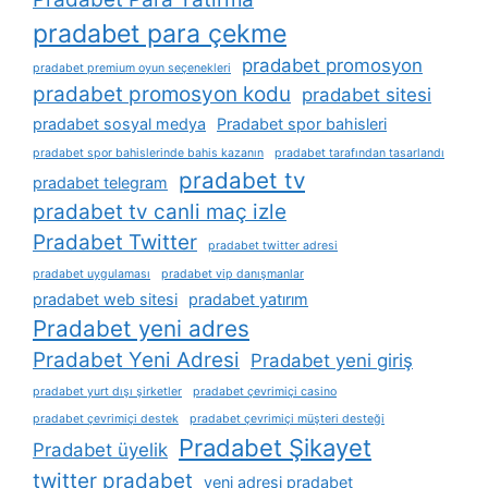
pradabet para çekme
pradabet promosyon
pradabet premium oyun seçenekleri
pradabet promosyon kodu
pradabet sitesi
pradabet sosyal medya
Pradabet spor bahisleri
pradabet spor bahislerinde bahis kazanın
pradabet tarafından tasarlandı
pradabet tv
pradabet telegram
pradabet tv canli maç izle
Pradabet Twitter
pradabet twitter adresi
pradabet uygulaması
pradabet vip danışmanlar
pradabet web sitesi
pradabet yatırım
Pradabet yeni adres
Pradabet Yeni Adresi
Pradabet yeni giriş
pradabet yurt dışı şirketler
pradabet çevrimiçi casino
pradabet çevrimiçi destek
pradabet çevrimiçi müşteri desteği
Pradabet Şikayet
Pradabet üyelik
twitter pradabet
yeni adresi pradabet