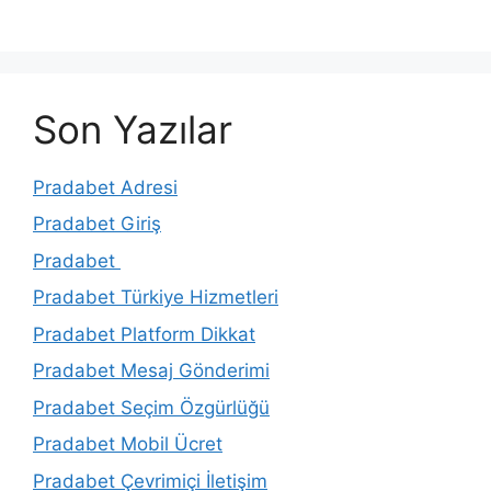
Son Yazılar
Pradabet Adresi
Pradabet Giriş
Pradabet
Pradabet Türkiye Hizmetleri
Pradabet Platform Dikkat
Pradabet Mesaj Gönderimi
Pradabet Seçim Özgürlüğü
Pradabet Mobil Ücret
Pradabet Çevrimiçi İletişim