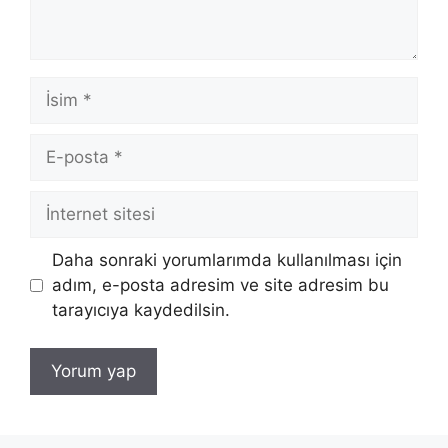
İsim
E-
posta
İnternet
sitesi
Daha sonraki yorumlarımda kullanılması için
adım, e-posta adresim ve site adresim bu
tarayıcıya kaydedilsin.