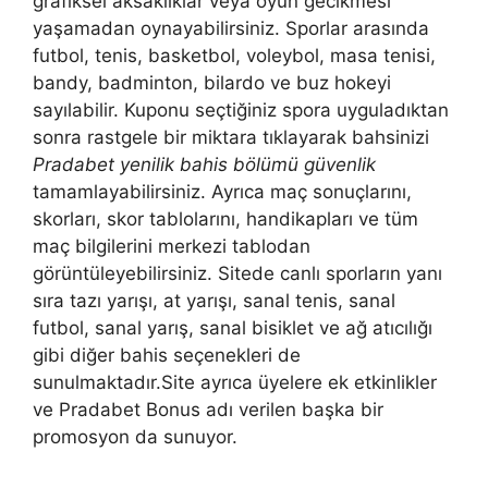
grafiksel aksaklıklar veya oyun gecikmesi
yaşamadan oynayabilirsiniz. Sporlar arasında
futbol, ​​tenis, basketbol, ​​voleybol, masa tenisi,
bandy, badminton, bilardo ve buz hokeyi
sayılabilir. Kuponu seçtiğiniz spora uyguladıktan
sonra rastgele bir miktara tıklayarak bahsinizi
Pradabet yenilik bahis bölümü güvenlik
tamamlayabilirsiniz. Ayrıca maç sonuçlarını,
skorları, skor tablolarını, handikapları ve tüm
maç bilgilerini merkezi tablodan
görüntüleyebilirsiniz. Sitede canlı sporların yanı
sıra tazı yarışı, at yarışı, sanal tenis, sanal
futbol, ​​sanal yarış, sanal bisiklet ve ağ atıcılığı
gibi diğer bahis seçenekleri de
sunulmaktadır.Site ayrıca üyelere ek etkinlikler
ve Pradabet Bonus adı verilen başka bir
promosyon da sunuyor.