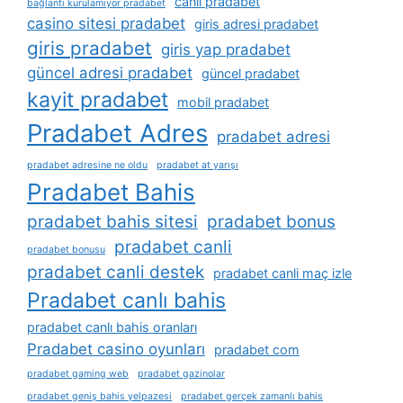
canli pradabet
bağlantı kurulamıyor pradabet
casino sitesi pradabet
giris adresi pradabet
giris pradabet
giris yap pradabet
güncel adresi pradabet
güncel pradabet
kayit pradabet
mobil pradabet
Pradabet Adres
pradabet adresi
pradabet adresine ne oldu
pradabet at yarışı
Pradabet Bahis
pradabet bahis sitesi
pradabet bonus
pradabet canli
pradabet bonusu
pradabet canli destek
pradabet canli maç izle
Pradabet canlı bahis
pradabet canlı bahis oranları
Pradabet casino oyunları
pradabet com
pradabet gaming web
pradabet gazinolar
pradabet geniş bahis yelpazesi
pradabet gerçek zamanlı bahis