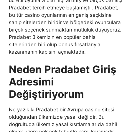
ücretli oyunlara olan ilgi artmış ve birçok bahisçi
Pradabet tercih etmeye başlamıştır. Pradabet,
bu tür casino oyunlarının en geniş seçkisine
sahip sitelerden biridir ve bölgedeki oyunculara
birçok seçenek sunmaktan mutluluk duyuyoruz.
Pradabet ülkemizin en popüler bahis
sitelerinden biri olup bonus fırsatlarıyla
kazanmanın kapısını açmaktadır.
Neden Pradabet Giriş
Adresimi
Değiştiriyorum
Ne yazık ki Pradabet bir Avrupa casino sitesi
olduğundan ülkemizde yasal değildir. Bu
doğrultuda ülkemiz yasal kısıtlamalar da dahil
olmak üzere pek çok tehditle karşı karşıyadır.