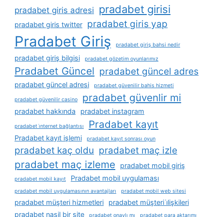
pradabet girisi
pradabet giris adresi
pradabet giris yap
pradabet giris twitter
Pradabet Giriş
pradabet giriş bahsi nedir
pradabet giriş bilgisi
pradabet gözetim oyunlarımız
Pradabet Güncel
pradabet güncel adres
pradabet güncel adresi
pradabet güvenilir bahis hizmeti
pradabet güvenlir mi
pradabet güvenilir casino
pradabet hakkında
pradabet instagram
Pradabet kayıt
pradabet i̇nternet bağlantısı
Pradabet kayıt işlemi
pradabet kayıt sonrası oyun
pradabet kaç oldu
pradabet maç izle
pradabet maç izleme
pradabet mobil giriş
Pradabet mobil uygulaması
pradabet mobil kayıt
pradabet mobil uygulamasının avantajları
pradabet mobil web sitesi
pradabet müşteri hizmetleri
pradabet müşteri i̇lişkileri
pradabet nasil bir site
pradabet onaylı mı
pradabet para aktarımı