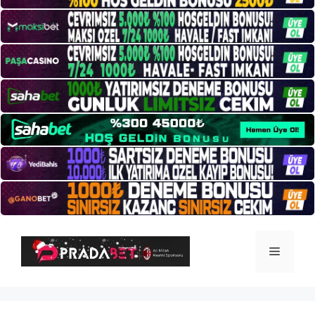
İçeriğe
atla
Menü