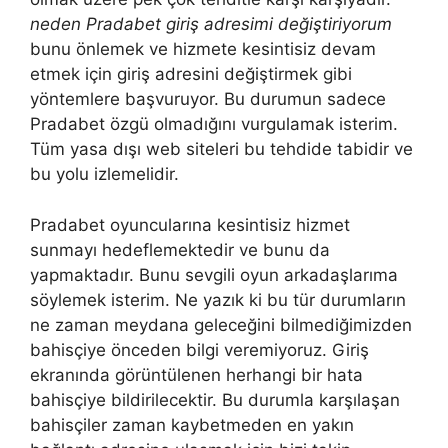
neden Pradabet giriş adresimi değiştiriyorum
bunu önlemek ve hizmete kesintisiz devam
etmek için giriş adresini değiştirmek gibi
yöntemlere başvuruyor. Bu durumun sadece
Pradabet özgü olmadığını vurgulamak isterim.
Tüm yasa dışı web siteleri bu tehdide tabidir ve
bu yolu izlemelidir.
Pradabet oyuncularına kesintisiz hizmet
sunmayı hedeflemektedir ve bunu da
yapmaktadır. Bunu sevgili oyun arkadaşlarıma
söylemek isterim. Ne yazık ki bu tür durumların
ne zaman meydana geleceğini bilmediğimizden
bahisçiye önceden bilgi veremiyoruz. Giriş
ekranında görüntülenen herhangi bir hata
bahisçiye bildirilecektir. Bu durumla karşılaşan
bahisçiler zaman kaybetmeden en yakın