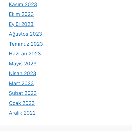
Kasım 2023
Ekim 2023
Eylül 2023
Ağustos 2023
Temmuz 2023
Haziran 2023
Mayıs 2023
Nisan 2023
Mart 2023
Şubat 2023
Ocak 2023
Aralık 2022