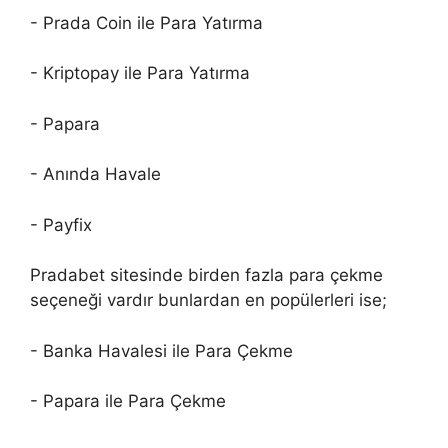
- Prada Coin ile Para Yatırma
- Kriptopay ile Para Yatırma
- Papara
- Anında Havale
- Payfix
Pradabet sitesinde birden fazla para çekme
seçeneği vardır bunlardan en popülerleri ise;
- Banka Havalesi ile Para Çekme
- Papara ile Para Çekme