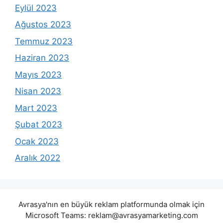
Eylül 2023
Ağustos 2023
Temmuz 2023
Haziran 2023
Mayıs 2023
Nisan 2023
Mart 2023
Şubat 2023
Ocak 2023
Aralık 2022
Avrasya'nın en büyük reklam platformunda olmak için
Microsoft Teams:
reklam@avrasyamarketing.com