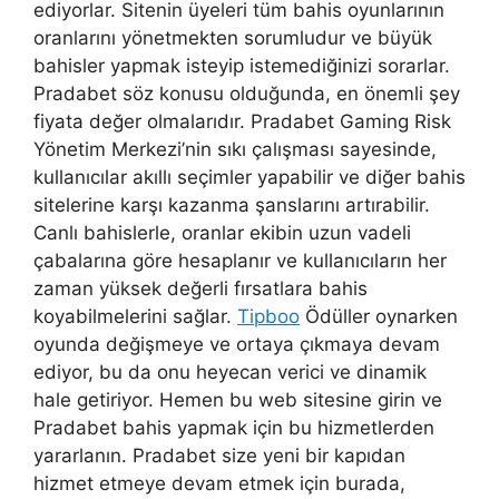
ediyorlar. Sitenin üyeleri tüm bahis oyunlarının
oranlarını yönetmekten sorumludur ve büyük
bahisler yapmak isteyip istemediğinizi sorarlar.
Pradabet söz konusu olduğunda, en önemli şey
fiyata değer olmalarıdır. Pradabet Gaming Risk
Yönetim Merkezi’nin sıkı çalışması sayesinde,
kullanıcılar akıllı seçimler yapabilir ve diğer bahis
sitelerine karşı kazanma şanslarını artırabilir.
Canlı bahislerle, oranlar ekibin uzun vadeli
çabalarına göre hesaplanır ve kullanıcıların her
zaman yüksek değerli fırsatlara bahis
koyabilmelerini sağlar.
Tipboo
Ödüller oynarken
oyunda değişmeye ve ortaya çıkmaya devam
ediyor, bu da onu heyecan verici ve dinamik
hale getiriyor. Hemen bu web sitesine girin ve
Pradabet bahis yapmak için bu hizmetlerden
yararlanın. Pradabet size yeni bir kapıdan
hizmet etmeye devam etmek için burada,