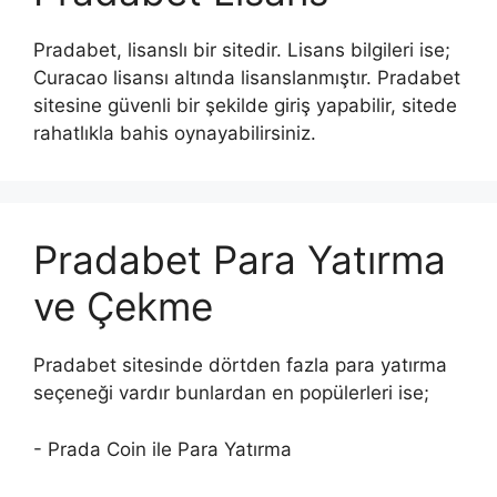
Pradabet, lisanslı bir sitedir. Lisans bilgileri ise;
Curacao lisansı altında lisanslanmıştır. Pradabet
sitesine güvenli bir şekilde giriş yapabilir, sitede
rahatlıkla bahis oynayabilirsiniz.
Pradabet Para Yatırma
ve Çekme
Pradabet sitesinde dörtden fazla para yatırma
seçeneği vardır bunlardan en popülerleri ise;
- Prada Coin ile Para Yatırma