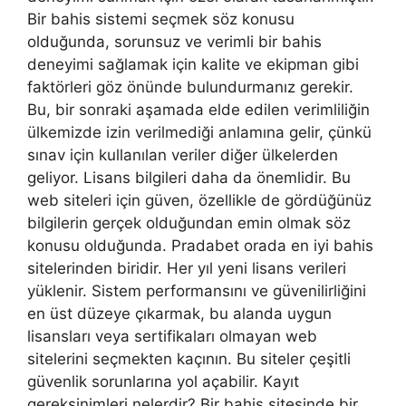
Bir bahis sistemi seçmek söz konusu
olduğunda, sorunsuz ve verimli bir bahis
deneyimi sağlamak için kalite ve ekipman gibi
faktörleri göz önünde bulundurmanız gerekir.
Bu, bir sonraki aşamada elde edilen verimliliğin
ülkemizde izin verilmediği anlamına gelir, çünkü
sınav için kullanılan veriler diğer ülkelerden
geliyor. Lisans bilgileri daha da önemlidir. Bu
web siteleri için güven, özellikle de gördüğünüz
bilgilerin gerçek olduğundan emin olmak söz
konusu olduğunda. Pradabet orada en iyi bahis
sitelerinden biridir. Her yıl yeni lisans verileri
yüklenir. Sistem performansını ve güvenilirliğini
en üst düzeye çıkarmak, bu alanda uygun
lisansları veya sertifikaları olmayan web
sitelerini seçmekten kaçının. Bu siteler çeşitli
güvenlik sorunlarına yol açabilir. Kayıt
gereksinimleri nelerdir? Bir bahis sitesinde bir