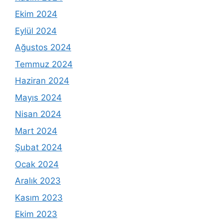
Ekim 2024
Eylül 2024
Ağustos 2024
Temmuz 2024
Haziran 2024
Mayıs 2024
Nisan 2024
Mart 2024
Şubat 2024
Ocak 2024
Aralık 2023
Kasım 2023
Ekim 2023