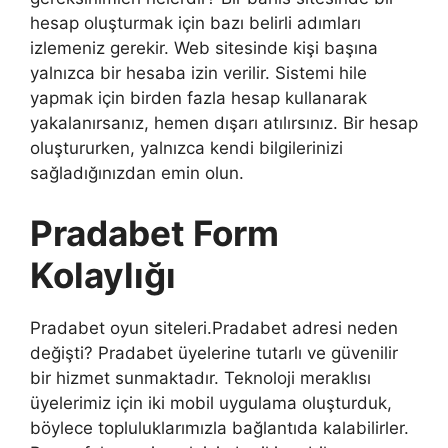
hesap oluşturmak için bazı belirli adımları
izlemeniz gerekir. Web sitesinde kişi başına
yalnızca bir hesaba izin verilir. Sistemi hile
yapmak için birden fazla hesap kullanarak
yakalanırsanız, hemen dışarı atılırsınız. Bir hesap
oluştururken, yalnızca kendi bilgilerinizi
sağladığınızdan emin olun.
Pradabet Form
Kolaylığı
Pradabet oyun siteleri.Pradabet adresi neden
değişti? Pradabet üyelerine tutarlı ve güvenilir
bir hizmet sunmaktadır. Teknoloji meraklısı
üyelerimiz için iki mobil uygulama oluşturduk,
böylece topluluklarımızla bağlantıda kalabilirler.