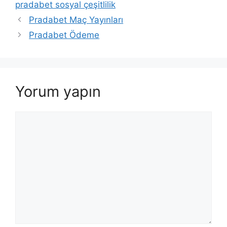
pradabet sosyal çeşitlilik
Pradabet Maç Yayınları
Pradabet Ödeme
Yorum yapın
Yorum