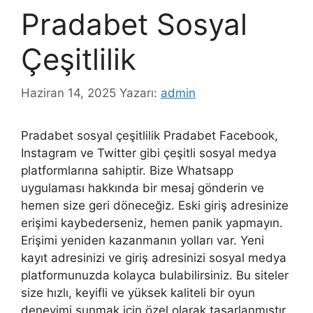
Pradabet Sosyal
Çeşitlilik
Haziran 14, 2025
Yazarı:
admin
Pradabet sosyal çeşitlilik Pradabet Facebook,
Instagram ve Twitter gibi çeşitli sosyal medya
platformlarına sahiptir. Bize Whatsapp
uygulaması hakkında bir mesaj gönderin ve
hemen size geri döneceğiz. Eski giriş adresinize
erişimi kaybederseniz, hemen panik yapmayın.
Erişimi yeniden kazanmanın yolları var. Yeni
kayıt adresinizi ve giriş adresinizi sosyal medya
platformunuzda kolayca bulabilirsiniz. Bu siteler
size hızlı, keyifli ve yüksek kaliteli bir oyun
deneyimi sunmak için özel olarak tasarlanmıştır.