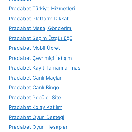
Pradabet Türkiye Hizmetleri
Pradabet Platform Dikkat
Pradabet Mesaj Gönderimi
Pradabet Seçim Özgürlüğü
Pradabet Mobil Ücret
Pradabet Çevrimiçi İletişim
Pradabet Kayıt Tamamlanması
Pradabet Canlı Maçlar
Pradabet Canlı Bingo
Pradabet Popüler Site
Pradabet Kolay Katılım
Pradabet Oyun Desteği
Pradabet Oyun Hesapları