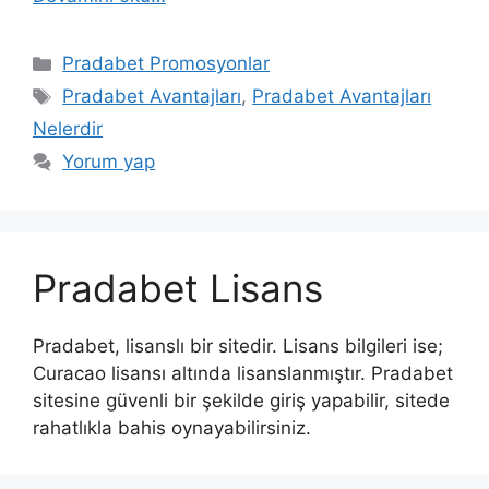
Kategoriler
Pradabet Promosyonlar
Etiketler
Pradabet Avantajları
,
Pradabet Avantajları
Nelerdir
Yorum yap
Pradabet Lisans
Pradabet, lisanslı bir sitedir. Lisans bilgileri ise;
Curacao lisansı altında lisanslanmıştır. Pradabet
sitesine güvenli bir şekilde giriş yapabilir, sitede
rahatlıkla bahis oynayabilirsiniz.