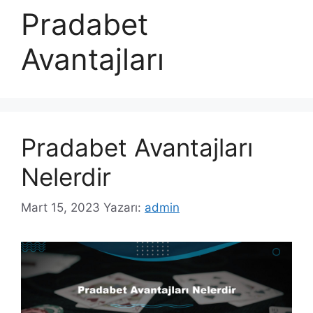
Pradabet
Avantajları
Pradabet Avantajları
Nelerdir
Mart 15, 2023
Yazarı:
admin