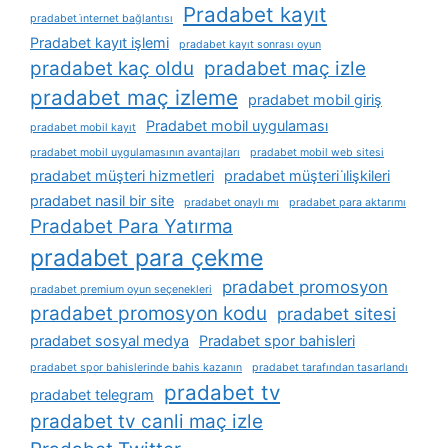
Pradabet kayıt
pradabet i̇nternet bağlantısı
Pradabet kayıt işlemi
pradabet kayıt sonrası oyun
pradabet kaç oldu
pradabet maç izle
pradabet maç izleme
pradabet mobil giriş
Pradabet mobil uygulaması
pradabet mobil kayıt
pradabet mobil uygulamasının avantajları
pradabet mobil web sitesi
pradabet müşteri hizmetleri
pradabet müşteri i̇lişkileri
pradabet nasil bir site
pradabet onaylı mı
pradabet para aktarımı
Pradabet Para Yatırma
pradabet para çekme
pradabet promosyon
pradabet premium oyun seçenekleri
pradabet promosyon kodu
pradabet sitesi
pradabet sosyal medya
Pradabet spor bahisleri
pradabet spor bahislerinde bahis kazanın
pradabet tarafından tasarlandı
pradabet tv
pradabet telegram
pradabet tv canli maç izle