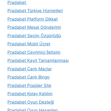
Pradabet
Pradabet Türkiye Hizmetleri
Pradabet Platform Dikkat
Pradabet Mesaj Gönderimi
Pradabet Seçim Özgürlüğü
Pradabet Mobil Ücret
Pradabet Çevrimiçi İletişim
Pradabet Kayıt Tamamlanması
Pradabet Canlı Maçlar
Pradabet Canlı Bingo
Pradabet Popüler Site
Pradabet Kolay Katılım
Pradabet Oyun Desteği
Pradabet Oyun Hesapları