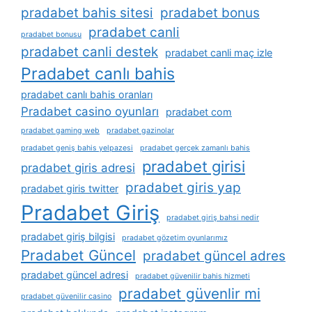
pradabet bahis sitesi
pradabet bonus
pradabet canli
pradabet bonusu
pradabet canli destek
pradabet canli maç izle
Pradabet canlı bahis
pradabet canlı bahis oranları
Pradabet casino oyunları
pradabet com
pradabet gaming web
pradabet gazinolar
pradabet geniş bahis yelpazesi
pradabet gerçek zamanlı bahis
pradabet girisi
pradabet giris adresi
pradabet giris yap
pradabet giris twitter
Pradabet Giriş
pradabet giriş bahsi nedir
pradabet giriş bilgisi
pradabet gözetim oyunlarımız
Pradabet Güncel
pradabet güncel adres
pradabet güncel adresi
pradabet güvenilir bahis hizmeti
pradabet güvenlir mi
pradabet güvenilir casino