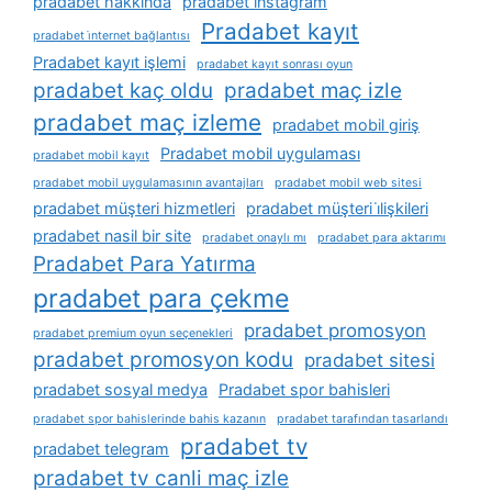
pradabet hakkında
pradabet instagram
Pradabet kayıt
pradabet i̇nternet bağlantısı
Pradabet kayıt işlemi
pradabet kayıt sonrası oyun
pradabet kaç oldu
pradabet maç izle
pradabet maç izleme
pradabet mobil giriş
Pradabet mobil uygulaması
pradabet mobil kayıt
pradabet mobil uygulamasının avantajları
pradabet mobil web sitesi
pradabet müşteri hizmetleri
pradabet müşteri i̇lişkileri
pradabet nasil bir site
pradabet onaylı mı
pradabet para aktarımı
Pradabet Para Yatırma
pradabet para çekme
pradabet promosyon
pradabet premium oyun seçenekleri
pradabet promosyon kodu
pradabet sitesi
pradabet sosyal medya
Pradabet spor bahisleri
pradabet spor bahislerinde bahis kazanın
pradabet tarafından tasarlandı
pradabet tv
pradabet telegram
pradabet tv canli maç izle