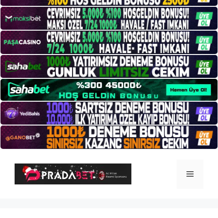
İçeriğe
atla
Menü