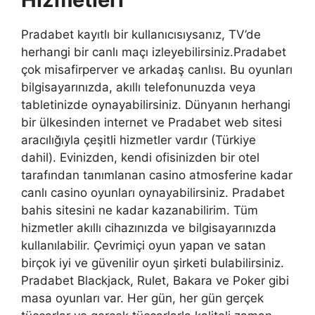
Pradabet kayıtlı bir kullanıcısıysanız, TV’de
herhangi bir canlı maçı izleyebilirsiniz.Pradabet
çok misafirperver ve arkadaş canlısı. Bu oyunları
bilgisayarınızda, akıllı telefonunuzda veya
tabletinizde oynayabilirsiniz. Dünyanın herhangi
bir ülkesinden internet ve Pradabet web sitesi
aracılığıyla çeşitli hizmetler vardır (Türkiye
dahil). Evinizden, kendi ofisinizden bir otel
tarafından tanımlanan casino atmosferine kadar
canlı casino oyunları oynayabilirsiniz. Pradabet
bahis sitesini ne kadar kazanabilirim. Tüm
hizmetler akıllı cihazınızda ve bilgisayarınızda
kullanılabilir. Çevrimiçi oyun yapan ve satan
birçok iyi ve güvenilir oyun şirketi bulabilirsiniz.
Pradabet Blackjack, Rulet, Bakara ve Poker gibi
masa oyunları var. Her gün, her gün gerçek