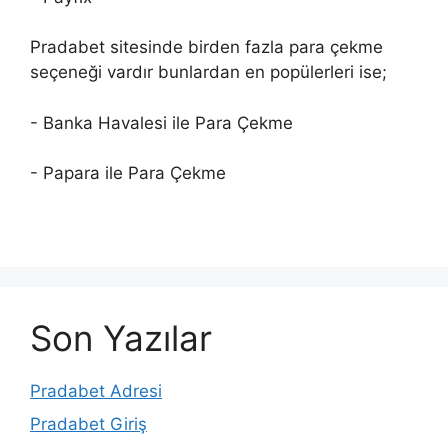
Pradabet sitesinde birden fazla para çekme
seçeneği vardır bunlardan en popülerleri ise;
- Banka Havalesi ile Para Çekme
- Papara ile Para Çekme
Son Yazılar
Pradabet Adresi
Pradabet Giriş