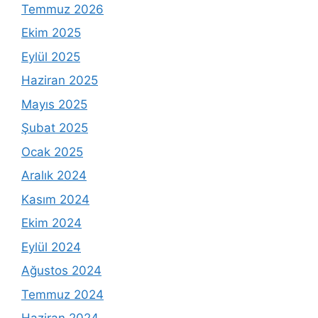
Temmuz 2026
Ekim 2025
Eylül 2025
Haziran 2025
Mayıs 2025
Şubat 2025
Ocak 2025
Aralık 2024
Kasım 2024
Ekim 2024
Eylül 2024
Ağustos 2024
Temmuz 2024