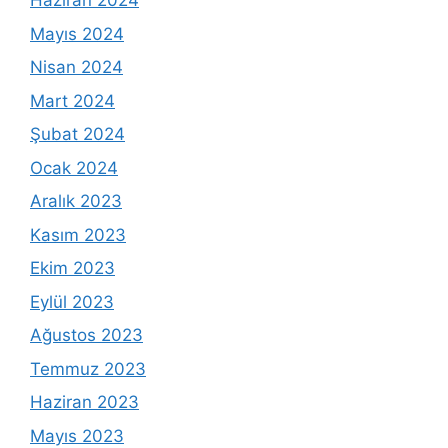
Haziran 2024
Mayıs 2024
Nisan 2024
Mart 2024
Şubat 2024
Ocak 2024
Aralık 2023
Kasım 2023
Ekim 2023
Eylül 2023
Ağustos 2023
Temmuz 2023
Haziran 2023
Mayıs 2023