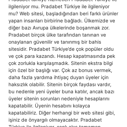
ilgileniyor mu. Pradabet Türkiye ile ilgileniyor
mu? Web sitesi, başladığından beri farklı ürünler
yapan insanları birbirine bağladı. Ülkemizde ve
diğer bazı Avrupa ülkelerinde boşanmak zor.
Pradabet birçok ülke tarafından tanınan ve
onaylanan güvenilir ve tanınmış bir bahis
sitesidir. Pradabet Türkiye’de çok popüler oldu
ve çok para kazandı. Hesap kapatmasında pek
çok zorlukla karşılaşmadık. Sitenin ekstra bilgi
için özel bir başlığı var. Çok az bonus vermek,
daha fazla yardıma ihtiyaç duyan üyeler için
haksızlık olabilir. Sitenin birçok faydası vardır,
bu nedenle yeni üyeler buna katılır, ancak bazı
üyeler sitenin sorunları nedeniyle hesaplarını
kapatabilir. Üyenin hesabını kolayca
kapatabiliriz. Diğer herhangi bir web sitesi gibi,
işiniz de önyargılı olmayacaktır. Pradabet