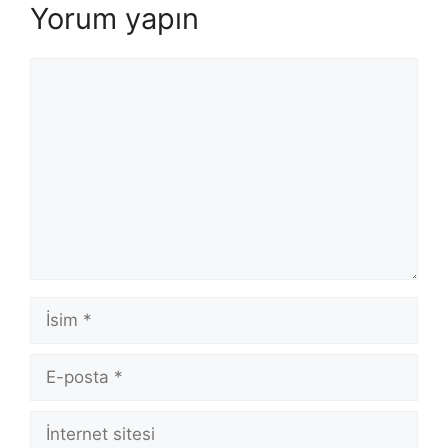
Yorum yapın
Yorum
İsim
E-
posta
İnternet
sitesi