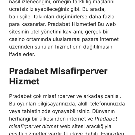
nasıl izleneceğini, örneğin farklı lig maçlarını
ücretsiz izleyebileceğiniz gibi. Bu arada,
bahisçiler takımları düşünürlerse daha fazla
para kazanırlar. Pradabet Hizmetleri Bu web
sitesinin otel yönetimi kavramı, gerçek bir
casino ortamında uluslararası pazara internet
üzerinden sunulan hizmetlerin dağıtılmasını
ifade eder.
Pradabet Misafirperver
Hizmet
Pradabet çok misafirperver ve arkadaş canlısı.
Bu oyunları bilgisayarınızda, akıllı telefonunuzda
veya tabletinizde oynayabilirsiniz. Dünyanın
herhangi bir ülkesinden internet ve
Pradabet
misafirperver hizmet
web sitesi aracılığıyla
çeşitli hizmetler vardır (Türkiye dahil). Evinizden,