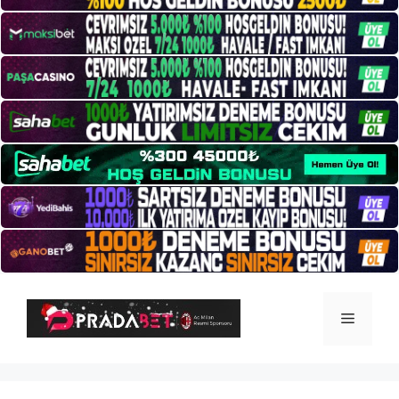
İçeriğe
atla
Menü