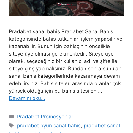
Pradabet sanal bahis Pradabet Sanal Bahis
kategorisinde bahis tutkunları işlem yapabilir ve
kazanabilir. Bunun için bahisçinin öncelikle
siteye üye olması gerekmektedir. Siteye üye
olarak, seçeceğiniz bir kullanıcı adı ve şifre ile
siteye giriş yapmalısınız. Bundan sonra sunulan
sanal bahis kategorilerinde kazanmaya devam
edebilirsiniz. Bahis siteleri arasında oranlar çok
yüksek olduğu için bu bahis sitesi en …
Devamını oku…
Kategoriler
Pradabet Promosyonlar
Etiketler
pradabet oyun sanal bahis
,
pradabet sanal