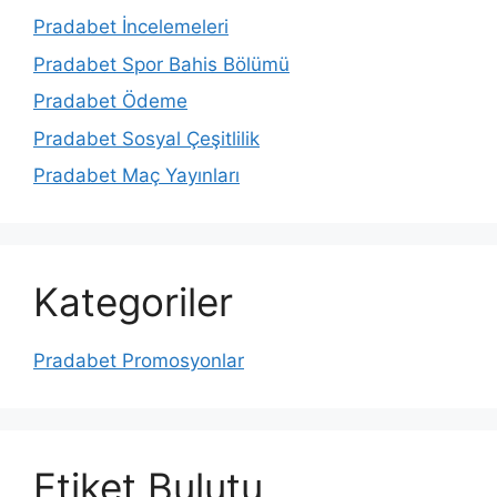
Pradabet İncelemeleri
Pradabet Spor Bahis Bölümü
Pradabet Ödeme
Pradabet Sosyal Çeşitlilik
Pradabet Maç Yayınları
Kategoriler
Pradabet Promosyonlar
Etiket Bulutu