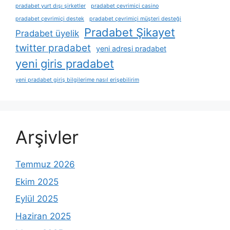
pradabet yurt dışı şirketler
pradabet çevrimiçi casino
pradabet çevrimiçi destek
pradabet çevrimiçi müşteri desteği
Pradabet Şikayet
Pradabet üyelik
twitter pradabet
yeni adresi pradabet
yeni giris pradabet
yeni pradabet giriş bilgilerime nasıl erişebilirim
Arşivler
Temmuz 2026
Ekim 2025
Eylül 2025
Haziran 2025