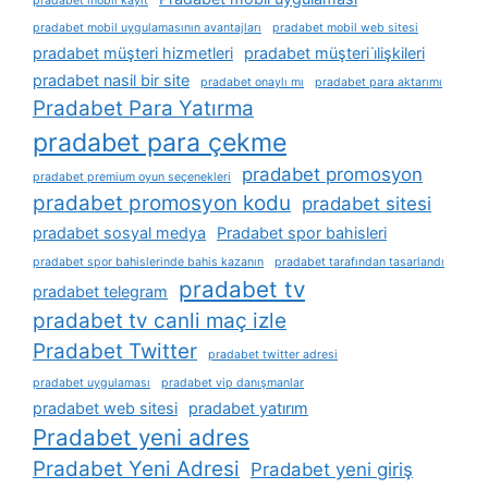
pradabet mobil kayıt
pradabet mobil uygulamasının avantajları
pradabet mobil web sitesi
pradabet müşteri hizmetleri
pradabet müşteri i̇lişkileri
pradabet nasil bir site
pradabet onaylı mı
pradabet para aktarımı
Pradabet Para Yatırma
pradabet para çekme
pradabet promosyon
pradabet premium oyun seçenekleri
pradabet promosyon kodu
pradabet sitesi
pradabet sosyal medya
Pradabet spor bahisleri
pradabet spor bahislerinde bahis kazanın
pradabet tarafından tasarlandı
pradabet tv
pradabet telegram
pradabet tv canli maç izle
Pradabet Twitter
pradabet twitter adresi
pradabet uygulaması
pradabet vip danışmanlar
pradabet web sitesi
pradabet yatırım
Pradabet yeni adres
Pradabet Yeni Adresi
Pradabet yeni giriş