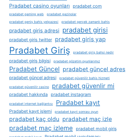
Pradabet casino oyunları
pradabet com
pradabet gaming web
pradabet gazinolar
pradabet geniş bahis yelpazesi
pradabet gerçek zamanlı bahis
pradabet girisi
pradabet giris adresi
pradabet giris yap
pradabet giris twitter
Pradabet Giriş
pradabet giriş bahsi nedir
pradabet giriş bilgisi
pradabet gözetim oyunlarımız
Pradabet Güncel
pradabet güncel adres
pradabet güncel adresi
pradabet güvenilir bahis hizmeti
pradabet güvenlir mi
pradabet güvenilir casino
pradabet hakkında
pradabet instagram
Pradabet kayıt
pradabet i̇nternet bağlantısı
Pradabet kayıt işlemi
pradabet kayıt sonrası oyun
pradabet kaç oldu
pradabet maç izle
pradabet maç izleme
pradabet mobil giriş
Pradabet mobil uygulaması