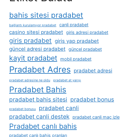
bahis sitesi pradabet
canli pradabet
bağlantı kurulamıyor pradabet
casino sitesi pradabet
giris adresi pradabet
giris pradabet
giris yap pradabet
güncel adresi pradabet
güncel pradabet
kayit pradabet
mobil pradabet
Pradabet Adres
pradabet adresi
pradabet adresine ne oldu
pradabet at yarışı
Pradabet Bahis
pradabet bahis sitesi
pradabet bonus
pradabet canli
pradabet bonusu
pradabet canli destek
pradabet canli maç izle
Pradabet canlı bahis
pradabet canlı bahis oranları