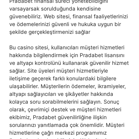
Pradabet finansal süreci yönetebildiğini
varsayarsak sorulduğunda kendisine
güvenebiliriz. Web sitesi, finansal faaliyetlerinizi
ve ödemelerinizi güvenli ve hukuka uygun bir
şekilde gerçekleştirmenizi sağlar
Bu casino sitesi, kullanıcıları müşteri hizmetleri
hakkında bilgilendirmek için Pradabet lisansını
ve altyapı kontrolünü kullanarak güvenilir hizmet
sağlar. Site üyeleri müşteri hizmetleriyle
iletişime geçerek farklı konulardaki bilgilere
ulaşabilirler. Müşterilerin ödemeler, ikramiyeler,
altyapı sağlayıcıları ve şikâyetler hakkında
kolayca soru sorabilmelerini sağlayın. Sonuç
olarak, çevrimiçi destek ve müşteri hizmetleri
ekibimiz, Pradabet güvenilirliğine ilişkin
sorularınızı yanıtlamada çok önemlidir. Müşteri
hizmetlerine çağrı merkezi programımız