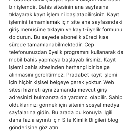
bir işlemdir. Bahis sitesinin ana sayfasına
tıklayarak kayıt işlemini başlatabilirsiniz. Kayıt
işlemini tamamlamak için site ana sayfasındaki
giriş menüsüne tıklayın ve kayıt-üyelik formunu
doldurun. Bu sayede abonelik süreci kısa
sürede tamamlanabilmektedir. Cep
telefonunuzdan üyelik programını kullanarak da
mobil bahis yapmaya başlayabilirsiniz. Kayıt
işlemi bahis sitesinden herhangi bir belge
alınmasını gerektirmez. Pradabet kayıt işlemi
için hiçbir kişisel belgeye gerek yoktur. Web
sitesi hizmeti aynı zamanda mevcut giriş
adresinizi bulmanıza da yardımcı olabilir. Sahip
olduklarınızı görmek için sitenin sosyal medya
sayfalarına gidin. Bu arada bu konuyla ilgili
daha fazla ayrıntı için Site Kimlik Bilgileri blog
gönderisine göz atın