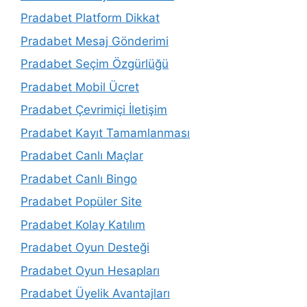
Pradabet Platform Dikkat
Pradabet Mesaj Gönderimi
Pradabet Seçim Özgürlüğü
Pradabet Mobil Ücret
Pradabet Çevrimiçi İletişim
Pradabet Kayıt Tamamlanması
Pradabet Canlı Maçlar
Pradabet Canlı Bingo
Pradabet Popüler Site
Pradabet Kolay Katılım
Pradabet Oyun Desteği
Pradabet Oyun Hesapları
Pradabet Üyelik Avantajları