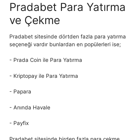
Pradabet Para Yatırma
ve Çekme
Pradabet sitesinde dörtden fazla para yatırma
seçeneği vardır bunlardan en popülerleri ise;
- Prada Coin ile Para Yatırma
- Kriptopay ile Para Yatırma
- Papara
- Anında Havale
- Payfix
Pradabet sitesinde birden fazla para çekme