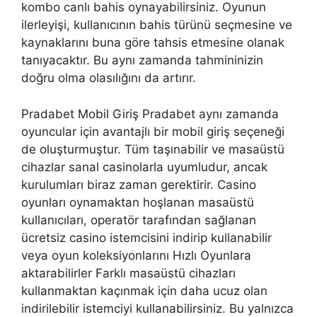
kombo canlı bahis oynayabilirsiniz. Oyunun
ilerleyişi, kullanıcının bahis türünü seçmesine ve
kaynaklarını buna göre tahsis etmesine olanak
tanıyacaktır. Bu aynı zamanda tahmininizin
doğru olma olasılığını da artırır.
Pradabet Mobil Giriş Pradabet aynı zamanda
oyuncular için avantajlı bir mobil giriş seçeneği
de oluşturmuştur. Tüm taşınabilir ve masaüstü
cihazlar sanal casinolarla uyumludur, ancak
kurulumları biraz zaman gerektirir. Casino
oyunları oynamaktan hoşlanan masaüstü
kullanıcıları, operatör tarafından sağlanan
ücretsiz casino istemcisini indirip kullanabilir
veya oyun koleksiyonlarını Hızlı Oyunlara
aktarabilirler Farklı masaüstü cihazları
kullanmaktan kaçınmak için daha ucuz olan
indirilebilir istemciyi kullanabilirsiniz. Bu yalnızca