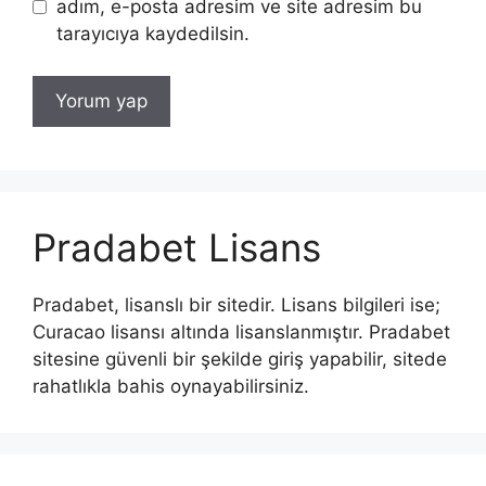
adım, e-posta adresim ve site adresim bu
tarayıcıya kaydedilsin.
Pradabet Lisans
Pradabet, lisanslı bir sitedir. Lisans bilgileri ise;
Curacao lisansı altında lisanslanmıştır. Pradabet
sitesine güvenli bir şekilde giriş yapabilir, sitede
rahatlıkla bahis oynayabilirsiniz.