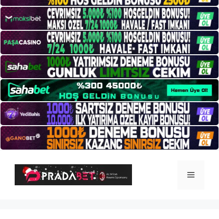
İçeriğe
atla
Menü