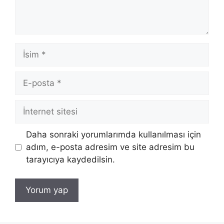
İsim
E-
posta
İnternet
sitesi
Daha sonraki yorumlarımda kullanılması için
adım, e-posta adresim ve site adresim bu
tarayıcıya kaydedilsin.