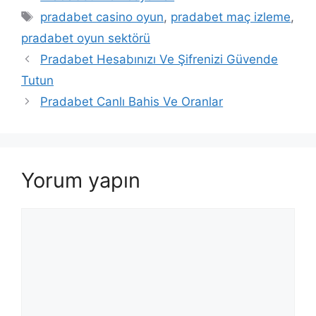
Etiketler
pradabet casino oyun
,
pradabet maç izleme
,
pradabet oyun sektörü
Pradabet Hesabınızı Ve Şifrenizi Güvende
Tutun
Pradabet Canlı Bahis Ve Oranlar
Yorum yapın
Yorum