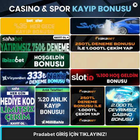
×
Pradabet GİRİŞ İÇİN TIKLAYINIZ!