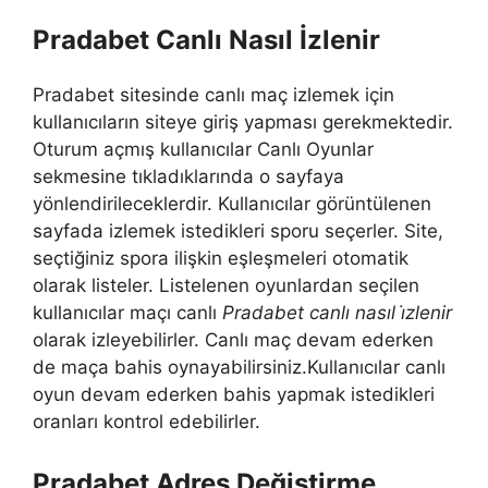
Pradabet Canlı Nasıl İzlenir
Pradabet sitesinde canlı maç izlemek için
kullanıcıların siteye giriş yapması gerekmektedir.
Oturum açmış kullanıcılar Canlı Oyunlar
sekmesine tıkladıklarında o sayfaya
yönlendirileceklerdir. Kullanıcılar görüntülenen
sayfada izlemek istedikleri sporu seçerler. Site,
seçtiğiniz spora ilişkin eşleşmeleri otomatik
olarak listeler. Listelenen oyunlardan seçilen
kullanıcılar maçı canlı
Pradabet canlı nasıl i̇zlenir
olarak izleyebilirler. Canlı maç devam ederken
de maça bahis oynayabilirsiniz.Kullanıcılar canlı
oyun devam ederken bahis yapmak istedikleri
oranları kontrol edebilirler.
Pradabet Adres Değiştirme