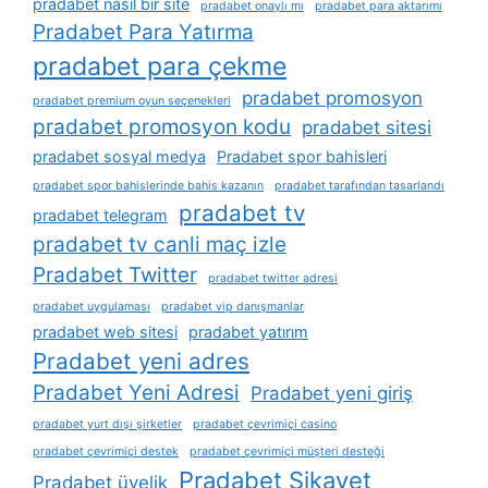
pradabet nasil bir site
pradabet onaylı mı
pradabet para aktarımı
Pradabet Para Yatırma
pradabet para çekme
pradabet promosyon
pradabet premium oyun seçenekleri
pradabet promosyon kodu
pradabet sitesi
pradabet sosyal medya
Pradabet spor bahisleri
pradabet spor bahislerinde bahis kazanın
pradabet tarafından tasarlandı
pradabet tv
pradabet telegram
pradabet tv canli maç izle
Pradabet Twitter
pradabet twitter adresi
pradabet uygulaması
pradabet vip danışmanlar
pradabet web sitesi
pradabet yatırım
Pradabet yeni adres
Pradabet Yeni Adresi
Pradabet yeni giriş
pradabet yurt dışı şirketler
pradabet çevrimiçi casino
pradabet çevrimiçi destek
pradabet çevrimiçi müşteri desteği
Pradabet Şikayet
Pradabet üyelik