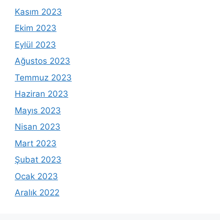
Kasım 2023
Ekim 2023
Eylül 2023
Ağustos 2023
Temmuz 2023
Haziran 2023
Mayıs 2023
Nisan 2023
Mart 2023
Şubat 2023
Ocak 2023
Aralık 2022