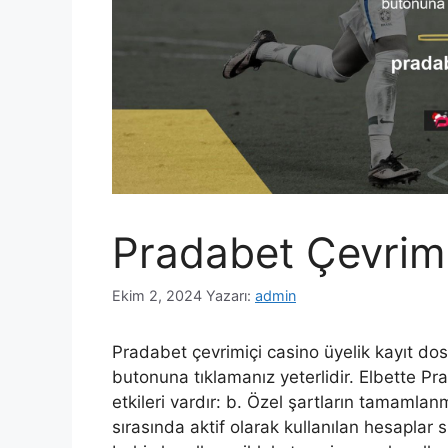
Pradabet Çevrim
Ekim 2, 2024
Yazarı:
admin
Pradabet çevrimiçi casino üyelik kayıt dos
butonuna tıklamanız yeterlidir. Elbette Pr
etkileri vardır: b. Özel şartların tamamla
sırasında aktif olarak kullanılan hesaplar si