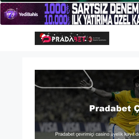
İçeriğe
atla