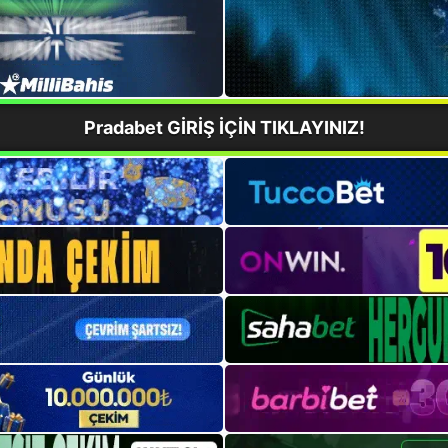
Pradabet GİRİŞ İÇİN TIKLAYINIZ!