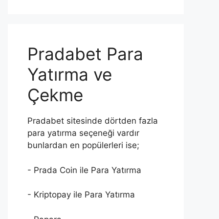
Pradabet Para
Yatırma ve
Çekme
Pradabet sitesinde dörtden fazla
para yatırma seçeneği vardır
bunlardan en popülerleri ise;
- Prada Coin ile Para Yatırma
- Kriptopay ile Para Yatırma