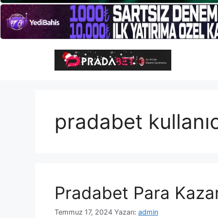
İçeriğe
atla
pradabet kullanıc
Pradabet Para Kaza
Temmuz 17, 2024
Yazarı:
admin