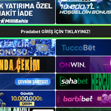
Pradabet GİRİŞ İÇİN TIKLAYINIZ!