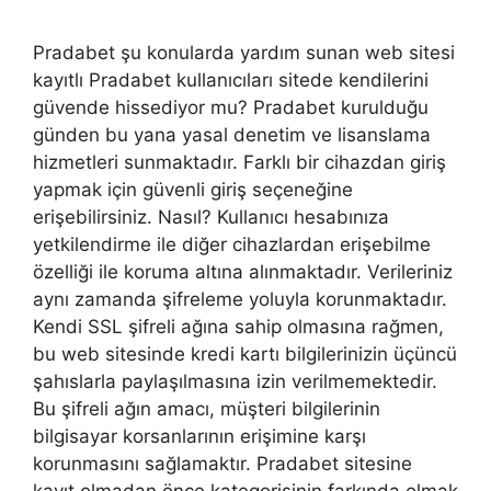
Pradabet şu konularda yardım sunan web sitesi
kayıtlı Pradabet kullanıcıları sitede kendilerini
güvende hissediyor mu? Pradabet kurulduğu
günden bu yana yasal denetim ve lisanslama
hizmetleri sunmaktadır. Farklı bir cihazdan giriş
yapmak için güvenli giriş seçeneğine
erişebilirsiniz. Nasıl? Kullanıcı hesabınıza
yetkilendirme ile diğer cihazlardan erişebilme
özelliği ile koruma altına alınmaktadır. Verileriniz
aynı zamanda şifreleme yoluyla korunmaktadır.
Kendi SSL şifreli ağına sahip olmasına rağmen,
bu web sitesinde kredi kartı bilgilerinizin üçüncü
şahıslarla paylaşılmasına izin verilmemektedir.
Bu şifreli ağın amacı, müşteri bilgilerinin
bilgisayar korsanlarının erişimine karşı
korunmasını sağlamaktır. Pradabet sitesine