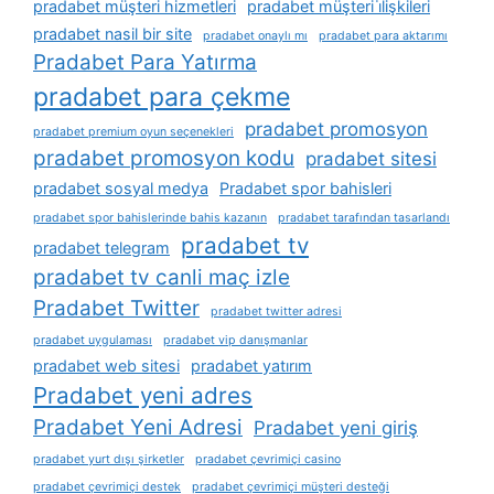
pradabet müşteri hizmetleri
pradabet müşteri i̇lişkileri
pradabet nasil bir site
pradabet onaylı mı
pradabet para aktarımı
Pradabet Para Yatırma
pradabet para çekme
pradabet promosyon
pradabet premium oyun seçenekleri
pradabet promosyon kodu
pradabet sitesi
pradabet sosyal medya
Pradabet spor bahisleri
pradabet spor bahislerinde bahis kazanın
pradabet tarafından tasarlandı
pradabet tv
pradabet telegram
pradabet tv canli maç izle
Pradabet Twitter
pradabet twitter adresi
pradabet uygulaması
pradabet vip danışmanlar
pradabet web sitesi
pradabet yatırım
Pradabet yeni adres
Pradabet Yeni Adresi
Pradabet yeni giriş
pradabet yurt dışı şirketler
pradabet çevrimiçi casino
pradabet çevrimiçi destek
pradabet çevrimiçi müşteri desteği