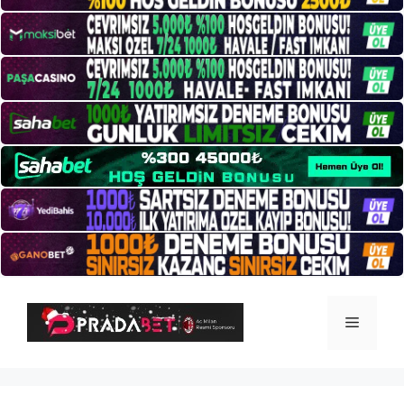
İçeriğe
atla
Menü