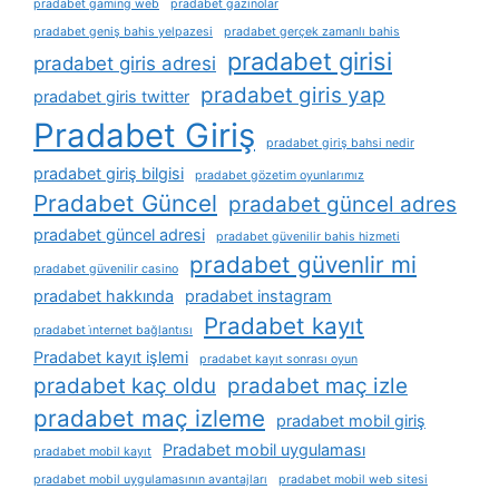
pradabet gaming web
pradabet gazinolar
pradabet geniş bahis yelpazesi
pradabet gerçek zamanlı bahis
pradabet girisi
pradabet giris adresi
pradabet giris yap
pradabet giris twitter
Pradabet Giriş
pradabet giriş bahsi nedir
pradabet giriş bilgisi
pradabet gözetim oyunlarımız
Pradabet Güncel
pradabet güncel adres
pradabet güncel adresi
pradabet güvenilir bahis hizmeti
pradabet güvenlir mi
pradabet güvenilir casino
pradabet hakkında
pradabet instagram
Pradabet kayıt
pradabet i̇nternet bağlantısı
Pradabet kayıt işlemi
pradabet kayıt sonrası oyun
pradabet kaç oldu
pradabet maç izle
pradabet maç izleme
pradabet mobil giriş
Pradabet mobil uygulaması
pradabet mobil kayıt
pradabet mobil uygulamasının avantajları
pradabet mobil web sitesi