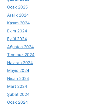
Ocak 2025
Aralık 2024
Kasım 2024
Ekim 2024
Eylül 2024
Ağustos 2024
Temmuz 2024
Haziran 2024
Mayıs 2024
Nisan 2024
Mart 2024
Şubat 2024
Ocak 2024