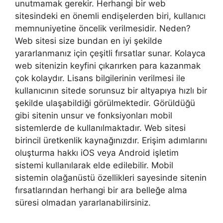
unutmamak gerekir. Herhangi bir web
sitesindeki en önemli endişelerden biri, kullanıcı
memnuniyetine öncelik verilmesidir. Neden?
Web sitesi size bundan en iyi şekilde
yararlanmanız için çeşitli fırsatlar sunar. Kolayca
web sitenizin keyfini çıkarırken para kazanmak
çok kolaydır. Lisans bilgilerinin verilmesi ile
kullanıcının sitede sorunsuz bir altyapıya hızlı bir
şekilde ulaşabildiği görülmektedir. Görüldüğü
gibi sitenin unsur ve fonksiyonları mobil
sistemlerde de kullanılmaktadır. Web sitesi
birincil üretkenlik kaynağınızdır. Erişim adımlarını
oluşturma hakkı iOS veya Android işletim
sistemi kullanılarak elde edilebilir. Mobil
sistemin olağanüstü özellikleri sayesinde sitenin
fırsatlarından herhangi bir ara belleğe alma
süresi olmadan yararlanabilirsiniz.