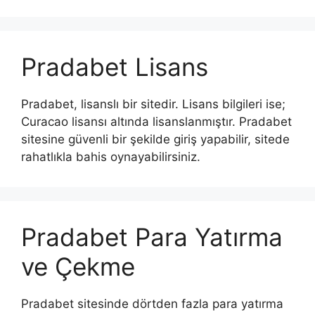
Pradabet Lisans
Pradabet, lisanslı bir sitedir. Lisans bilgileri ise;
Curacao lisansı altında lisanslanmıştır. Pradabet
sitesine güvenli bir şekilde giriş yapabilir, sitede
rahatlıkla bahis oynayabilirsiniz.
Pradabet Para Yatırma
ve Çekme
Pradabet sitesinde dörtden fazla para yatırma