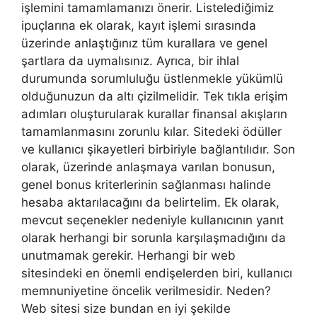
işlemini tamamlamanızı önerir. Listelediğimiz
ipuçlarına ek olarak, kayıt işlemi sırasında
üzerinde anlaştığınız tüm kurallara ve genel
şartlara da uymalısınız. Ayrıca, bir ihlal
durumunda sorumluluğu üstlenmekle yükümlü
olduğunuzun da altı çizilmelidir. Tek tıkla erişim
adımları oluşturularak kurallar finansal akışların
tamamlanmasını zorunlu kılar. Sitedeki ödüller
ve kullanıcı şikayetleri birbiriyle bağlantılıdır. Son
olarak, üzerinde anlaşmaya varılan bonusun,
genel bonus kriterlerinin sağlanması halinde
hesaba aktarılacağını da belirtelim. Ek olarak,
mevcut seçenekler nedeniyle kullanıcının yanıt
olarak herhangi bir sorunla karşılaşmadığını da
unutmamak gerekir. Herhangi bir web
sitesindeki en önemli endişelerden biri, kullanıcı
memnuniyetine öncelik verilmesidir. Neden?
Web sitesi size bundan en iyi şekilde