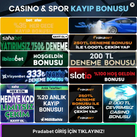
×
Pradabet GİRİŞ İÇİN TIKLAYINIZ!