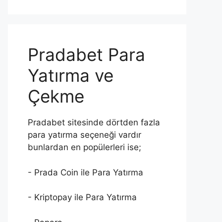
Pradabet Para
Yatırma ve
Çekme
Pradabet sitesinde dörtden fazla
para yatırma seçeneği vardır
bunlardan en popülerleri ise;
- Prada Coin ile Para Yatırma
- Kriptopay ile Para Yatırma