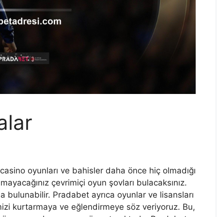
alar
casino oyunları ve bahisler daha önce hiç olmadığı
amayacağınız çevrimiçi oyun şovları bulacaksınız.
a bulunabilir. Pradabet ayrıca oyunlar ve lisansları
rimizi kurtarmaya ve eğlendirmeye söz veriyoruz. Bu,