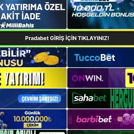
Pradabet GİRİŞ İÇİN TIKLAYINIZ!