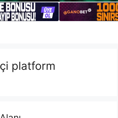
çi platform
Alanı