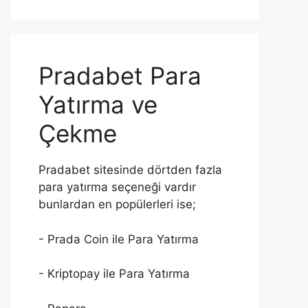
Pradabet Para
Yatırma ve
Çekme
Pradabet sitesinde dörtden fazla
para yatırma seçeneği vardır
bunlardan en popülerleri ise;
- Prada Coin ile Para Yatırma
- Kriptopay ile Para Yatırma