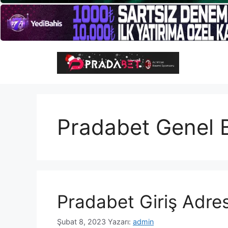
İçeriğe
atla
Pradabet Genel B
Pradabet Giriş Adres
Şubat 8, 2023
Yazarı:
admin