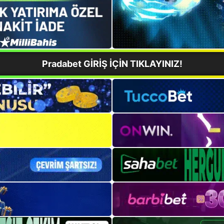
Pradabet GİRİŞ İÇİN TIKLAYINIZ!