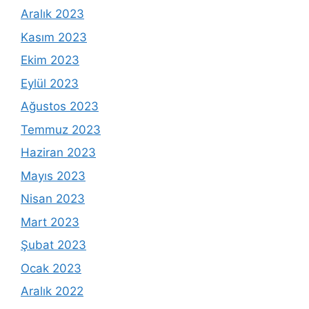
Aralık 2023
Kasım 2023
Ekim 2023
Eylül 2023
Ağustos 2023
Temmuz 2023
Haziran 2023
Mayıs 2023
Nisan 2023
Mart 2023
Şubat 2023
Ocak 2023
Aralık 2022