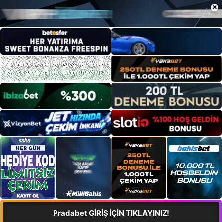
×
Pradabet GİRİŞ İÇİN TIKLAYINIZ!