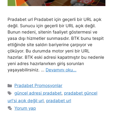
Pradabet url Pradabet için geçerli bir URL açık
değil. Sunucu için geçerli bir URL açık değil.
Bunun nedeni, sitenin faaliyet göstermesi ve
yasa dışı hizmetler sunmasıdır. BTK bunu tespit
ettiğinde site saldırı bariyerine çarpıyor ve
çöküyor. Bu durumda motor yeni bir URL
hazırlar. BTK eski adresi kapatmıştır bu nedenle
yeni adres hazırlanırken giriş sorunları
yaşayabilirsiniz. …
Devamını oku…
Kategoriler
Pradabet Promosyonlar
Etiketler
güncel adresi pradabet
,
pradabet güncel
url'si açık değil url
,
pradabet url
Yorum yap