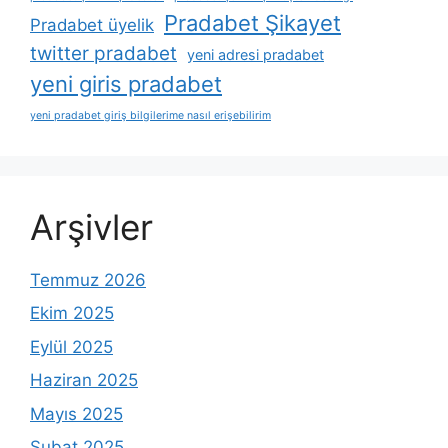
Pradabet Şikayet
Pradabet üyelik
twitter pradabet
yeni adresi pradabet
yeni giris pradabet
yeni pradabet giriş bilgilerime nasıl erişebilirim
Arşivler
Temmuz 2026
Ekim 2025
Eylül 2025
Haziran 2025
Mayıs 2025
Şubat 2025