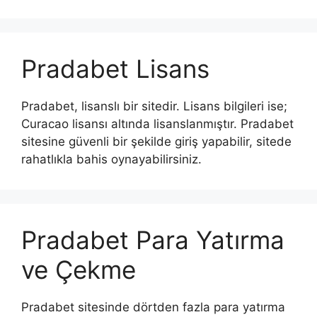
Pradabet Lisans
Pradabet, lisanslı bir sitedir. Lisans bilgileri ise;
Curacao lisansı altında lisanslanmıştır. Pradabet
sitesine güvenli bir şekilde giriş yapabilir, sitede
rahatlıkla bahis oynayabilirsiniz.
Pradabet Para Yatırma
ve Çekme
Pradabet sitesinde dörtden fazla para yatırma