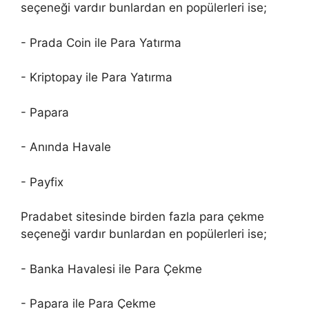
seçeneği vardır bunlardan en popülerleri ise;
- Prada Coin ile Para Yatırma
- Kriptopay ile Para Yatırma
- Papara
- Anında Havale
- Payfix
Pradabet sitesinde birden fazla para çekme
seçeneği vardır bunlardan en popülerleri ise;
- Banka Havalesi ile Para Çekme
- Papara ile Para Çekme