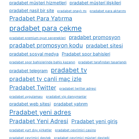
pradabet müşteri hizmetleri
pradabet müşteri i̇lişkileri
pradabet nasil bir site
pradabet onaylı mı
pradabet para aktarımı
Pradabet Para Yatırma
pradabet para çekme
pradabet promosyon
pradabet premium oyun seçenekleri
pradabet promosyon kodu
pradabet sitesi
pradabet sosyal medya
Pradabet spor bahisleri
pradabet spor bahislerinde bahis kazanın
pradabet tarafından tasarlandı
pradabet tv
pradabet telegram
pradabet tv canli maç izle
Pradabet Twitter
pradabet twitter adresi
pradabet uygulaması
pradabet vip danışmanlar
pradabet web sitesi
pradabet yatırım
Pradabet yeni adres
Pradabet Yeni Adresi
Pradabet yeni giriş
pradabet yurt dışı şirketler
pradabet çevrimiçi casino
pradabet çevrimiçi destek
pradabet çevrimiçi müşteri desteği