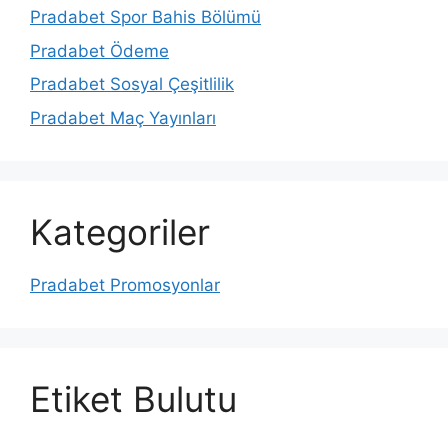
Pradabet Spor Bahis Bölümü
Pradabet Ödeme
Pradabet Sosyal Çeşitlilik
Pradabet Maç Yayınları
Kategoriler
Pradabet Promosyonlar
Etiket Bulutu