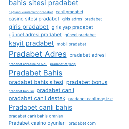
bahis sitesi pradabet
canli pradabet
bağlantı kurulamıyor pradabet
casino sitesi pradabet
giris adresi pradabet
giris pradabet
giris yap pradabet
güncel adresi pradabet
güncel pradabet
kayit pradabet
mobil pradabet
Pradabet Adres
pradabet adresi
pradabet adresine ne oldu
pradabet at yarışı
Pradabet Bahis
pradabet bahis sitesi
pradabet bonus
pradabet canli
pradabet bonusu
pradabet canli destek
pradabet canli maç izle
Pradabet canlı bahis
pradabet canlı bahis oranları
Pradabet casino oyunları
pradabet com